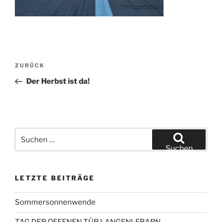
Beitragsnavigation
Vorheriger
ZURÜCK
Beitrag
Der Herbst ist da!
Suchen
nach:
Suchen
LETZTE BEITRÄGE
Sommersonnenwende