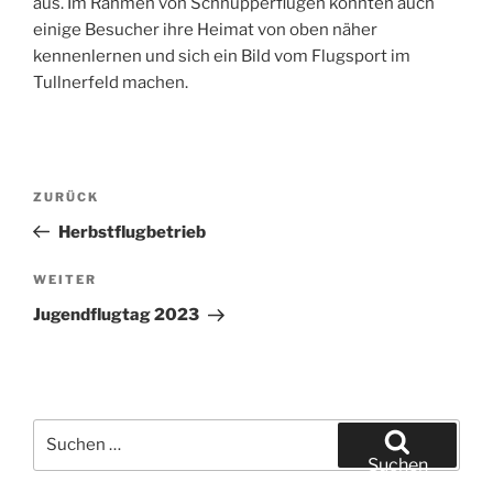
aus. Im Rahmen von Schnupperflügen konnten auch
einige Besucher ihre Heimat von oben näher
kennenlernen und sich ein Bild vom Flugsport im
Tullnerfeld machen.
Beitragsnavigation
Vorheriger
ZURÜCK
Beitrag
Herbstflugbetrieb
Nächster
WEITER
Beitrag
Jugendflugtag 2023
Suchen
nach:
Suchen