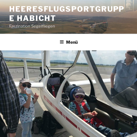
Zum
HEERESFLUGSPORTGRUPP
Inhalt
E HABICHT
springen
Faszination Segelfliegen
Menü